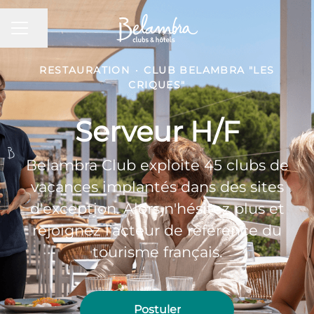
MENU CARRIÈRE
Partager la page
RESTAURATION
·
CLUB BELAMBRA "LES
CRIQUES"
Serveur H/F
Belambra Club exploite 45 clubs de
vacances implantés dans des sites
d'exception. Alors n'hésitez plus et
rejoignez l'acteur de référence du
tourisme français.
Postuler