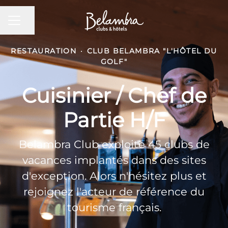
MENU CARRIÈRE
Partager la page
RESTAURATION
·
CLUB BELAMBRA "L'HÔTEL DU
GOLF"
Cuisinier / Chef de
Partie H/F
Belambra Club exploite 45 clubs de
vacances implantés dans des sites
d'exception. Alors n'hésitez plus et
rejoignez l'acteur de référence du
tourisme français.