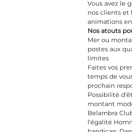
Vous avez le g
nos clients et
animations en
Nos atouts po
Mer ou montag
postes aux qua
limites
Faites vos pre
temps de vous
prochain respo
Possibilité d’ê
montant mod
Belambra Clubs
l'égalité Homm
handicap. Dans