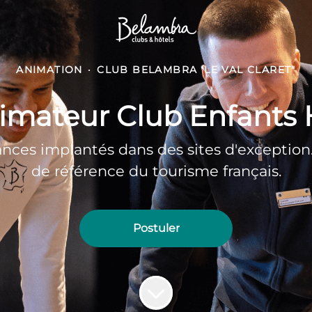
ANIMATION
·
CLUB BELAMBRA 'LE VAL CLARET"
imateur Club Enfants 
ces implantés dans des sites d'exception. A
de référence du tourisme français.
Postuler