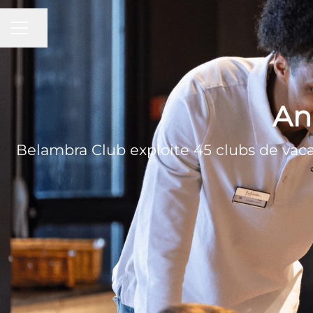
MENU CARRIÈRE
Partager la page
An
Belambra Club exploite 45 clubs de vacan