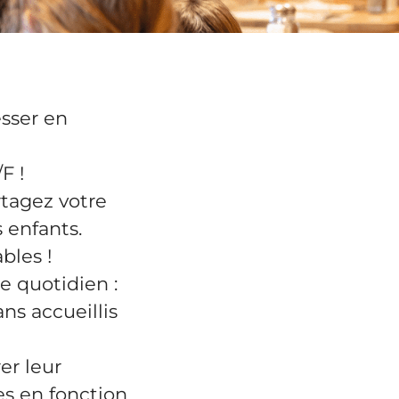
sser en
F !
artagez votre
 enfants.
bles !
e quotidien :
ans accueillis
er leur
es en fonction