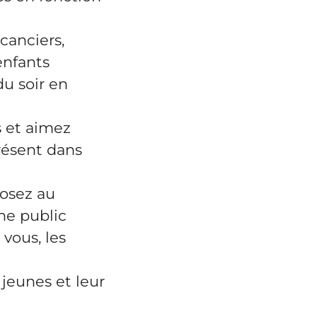
canciers,
enfants
u soir en
s et aimez
présent dans
osez au
ne public
 vous, les
 jeunes et leur