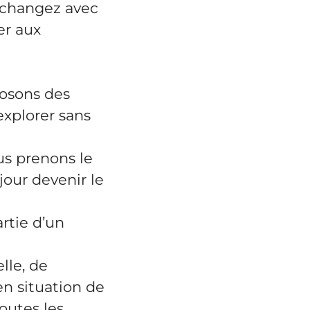
 échangez avec
er aux
posons des
explorer sans
us prenons le
our devenir le
artie d’un
lle, de
en situation de
outes les