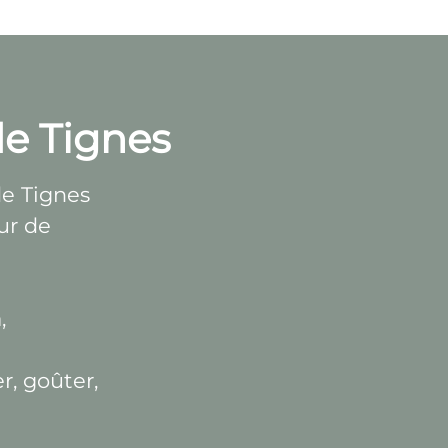
de Tignes
de Tignes
ur de
,
r, goûter,