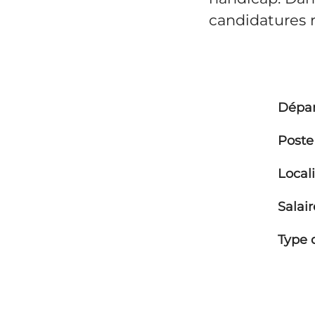
candidatures 
Dépa
Poste
Local
Salai
Type 