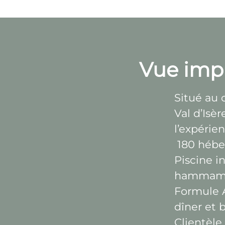
Vue impr
Situé au 
Val d’Isèr
l’expéri
180 hébe
Piscine i
hammam, 
Formule A
dîner et 
Clientèle 