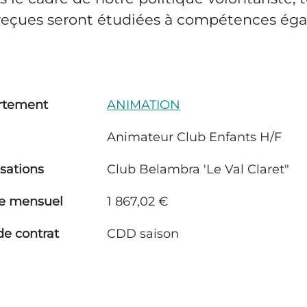
reçues seront étudiées à compétences égal
rtement
ANIMATION
Animateur Club Enfants H/F
isations
Club Belambra 'Le Val Claret"
re mensuel
1 867,02 €
de contrat
CDD saison