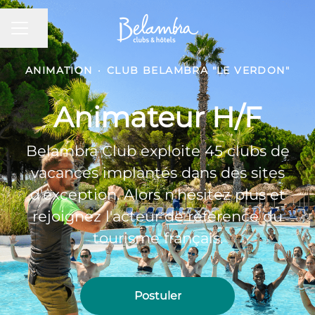
MENU CARRIÈRE
Partager la page
ANIMATION
·
CLUB BELAMBRA "LE VERDON"
Animateur H/F
Belambra Club exploite 45 clubs de
vacances implantés dans des sites
d'exception. Alors n'hésitez plus et
rejoignez l'acteur de référence du
tourisme français.
Postuler